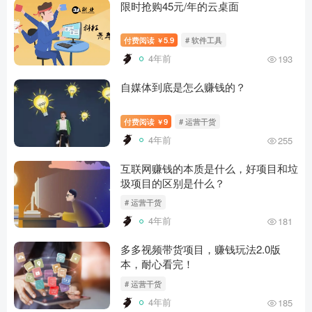
限时抢购45元/年的云桌面
付费阅读
5.9
# 软件工具
￥
4年前
193
自媒体到底是怎么赚钱的？
付费阅读
9
# 运营干货
￥
4年前
255
互联网赚钱的本质是什么，好项目和垃
圾项目的区别是什么？
# 运营干货
4年前
181
多多视频带货项目，赚钱玩法2.0版
本，耐心看完！
# 运营干货
4年前
185