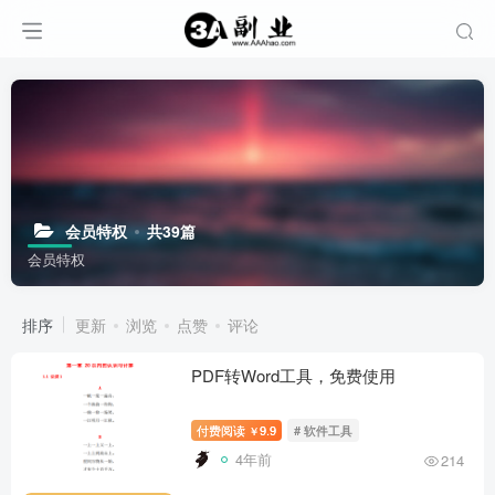
会员特权
共39篇
会员特权
排序
更新
浏览
点赞
评论
PDF转Word工具，免费使用
付费阅读
9.9
# 软件工具
￥
4年前
214