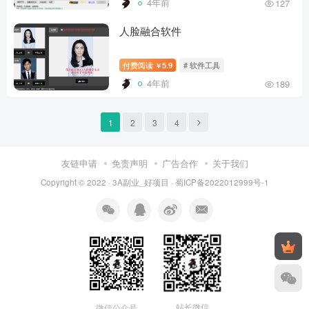
4年前
127
人脸融合软件
付费阅读
5.9
# 软件工具
￥
4年前
189
1
2
3
4
友链申请
免责声明
广告合作
关于我们
Copyright © 2022 ·
3A副业_好项目
·
蜀ICP备2022012999号-1
站长微信
微信公众号