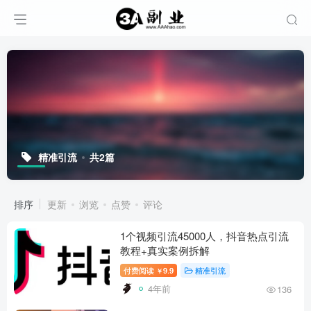
精准引流
共2篇
排序
更新
浏览
点赞
评论
1个视频引流45000人，抖音热点引流
教程+真实案例拆解
付费阅读
9.9
精准引流
￥
4年前
136