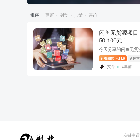
排序
更新
浏览
点赞
评论
闲鱼无货源项目，
50-100元！
付费阅读
29.9
# 运
￥
艾哥
4年前
友链申请