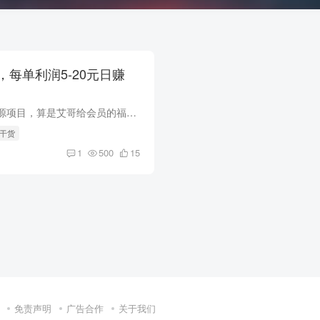
每单利润5-20元日赚
今天分享的闲鱼无货源项目，算是艾哥给会员的福利。 首先这个项目不需要任何成本，也不会占用你太多时间，只需要把手机带在身上，及时回复客户咨询就行。 测试每单利润5-20元，货源无需成本，每...
营干货
1
500
15
免责声明
广告合作
关于我们