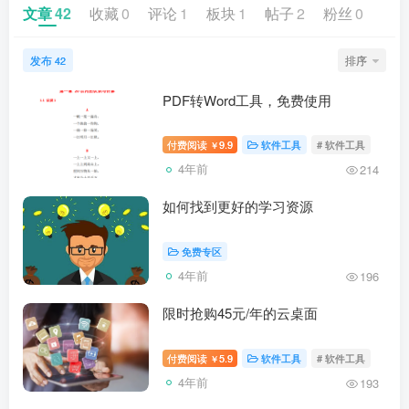
文章
42
收藏
0
评论
1
板块
1
帖子
2
粉丝
0
发布
排序
42
PDF转Word工具，免费使用
付费阅读
9.9
软件工具
# 软件工具
￥
4年前
214
如何找到更好的学习资源
免费专区
4年前
196
限时抢购45元/年的云桌面
付费阅读
5.9
软件工具
# 软件工具
￥
4年前
193