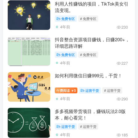
利用人性赚钱的项目，TikTok美女引
流变现。
免费专区
# 免费专区
4年前
230
抖音整合资源项目赚钱，日赚200+，
详细思路详解
免费专区
# 免费专区
4年前
227
如何利用微信日赚999元，干货！
付费阅读
5
运营干货
# 运营干货
￥
4年前
290
多多视频带货项目，赚钱玩法2.0版
本，耐心看完！
运营干货
# 运营干货
4年前
185