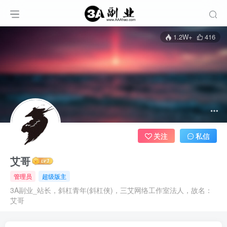
1.2W+
416
关注
私信
艾哥
管理员
超级版主
3A副业_站长，斜杠青年(斜杠侠)，三艾网络工作室法人，故名：
艾哥