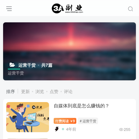
运营干货
共7篇
运营干货
排序
更新
浏览
点赞
评论
自媒体到底是怎么赚钱的？
付费阅读
9
# 运营干货
￥
4年前
255