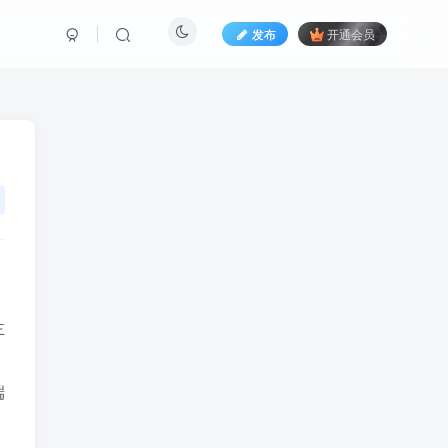
发布
开通会员
主
端
，