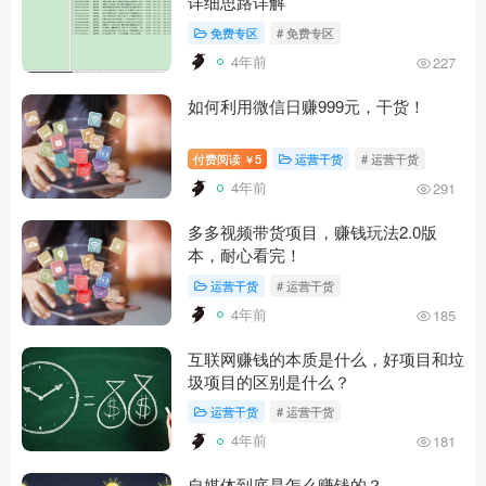
详细思路详解
免费专区
# 免费专区
4年前
227
如何利用微信日赚999元，干货！
付费阅读
5
运营干货
# 运营干货
￥
4年前
291
多多视频带货项目，赚钱玩法2.0版
本，耐心看完！
运营干货
# 运营干货
4年前
185
互联网赚钱的本质是什么，好项目和垃
圾项目的区别是什么？
运营干货
# 运营干货
4年前
181
自媒体到底是怎么赚钱的？