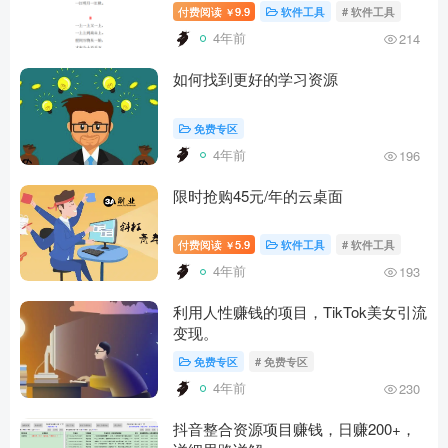
付费阅读
9.9
软件工具
# 软件工具
￥
4年前
214
如何找到更好的学习资源
免费专区
4年前
196
限时抢购45元/年的云桌面
付费阅读
5.9
软件工具
# 软件工具
￥
4年前
193
利用人性赚钱的项目，TikTok美女引流
变现。
免费专区
# 免费专区
4年前
230
抖音整合资源项目赚钱，日赚200+，