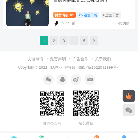
付费阅读
9
运营干货
# 运营干货
￥
4年前
255
1
2
3
…
5
友链申请
免责声明
广告合作
关于我们
Copyright © 2022 ·
3A副业_好项目
·
蜀ICP备2022012999号-1
站长微信
微信公众号