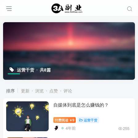
运营干货
共8篇
排序
更新
浏览
点赞
评论
自媒体到底是怎么赚钱的？
付费阅读
9
运营干货
￥
4年前
255