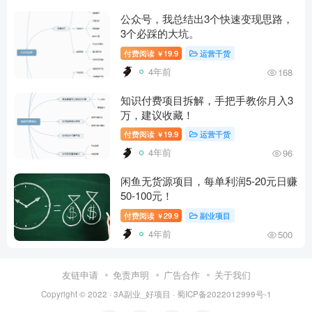
公众号，我总结出3个快速变现思路，
3个必踩的大坑。
付费阅读
19.9
运营干货
￥
4年前
168
知识付费项目拆解，手把手教你月入3
万，建议收藏！
付费阅读
19.9
运营干货
￥
4年前
96
闲鱼无货源项目，每单利润5-20元日赚
50-100元！
付费阅读
29.9
副业项目
￥
4年前
500
友链申请
免责声明
广告合作
关于我们
Copyright © 2022 ·
3A副业_好项目
·
蜀ICP备2022012999号-1